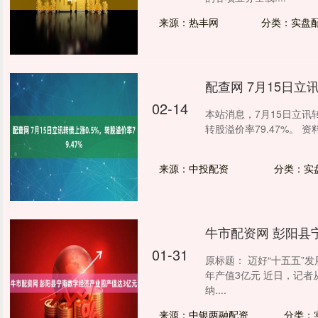
来源：热丰网
分类：实盘
配查网 7月15日立讯
02-14
本站消息，7月15日立讯转债
转股溢价率79.47%。 资
来源：中投配资
分类：实
牛市配资网 彭阳县
01-31
原标题： 迈好“十五五”
年产值3亿元 近日，记者
纳....
来源：中银两融配资
分类：