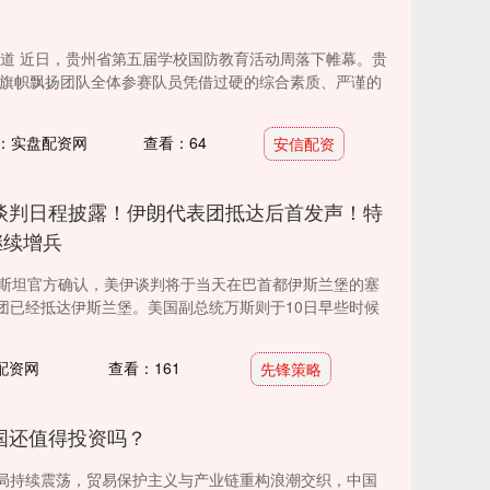
频道 近日，贵州省第五届学校国防教育活动周落下帷幕。贵
·旗帜飘扬团队全体参赛队员凭借过硬的综合素质、严谨的
：实盘配资网
查看：64
安信配资
谈判日程披露！伊朗代表团抵达后首发声！特
继续增兵
基斯坦官方确认，美伊谈判将于当天在巴首都伊斯兰堡的塞
团已经抵达伊斯兰堡。美国副总统万斯则于10日早些时候
配资网
查看：161
先锋策略
国还值得投资吗？
局持续震荡，贸易保护主义与产业链重构浪潮交织，中国