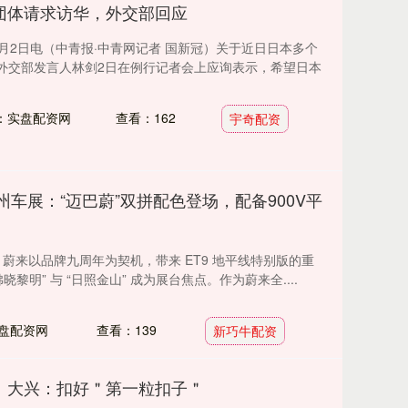
团体请求访华，外交部回应
月2日电（中青报·中青网记者 国新冠）关于近日日本多个
外交部发言人林剑2日在例行记者会上应询表示，希望日本
：实盘配资网
查看：162
宇奇配资
广州车展：“迈巴蔚”双拼配色登场，配备900V平
上，蔚来以品牌九周年为契机，带来 ET9 地平线特别版的重
黎明” 与 “日照金山” 成为展台焦点。作为蔚来全....
盘配资网
查看：139
新巧牛配资
丨大兴：扣好＂第一粒扣子＂