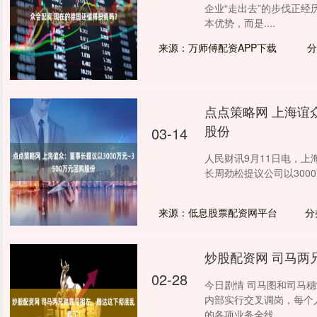
企业“走出去”的步伐正
本优势，而是....
来源：万师傅配资APP下载
分
点点策略网 上海谊众
股份
03-14
人民财讯9月11日电，上海
长周劲松提议公司以3000
来源：低息股票配资网平台
分
炒股配资网 司马两
02-28
今日剧情 司马图和司马
内部实行交叉调岗，每个
的各项业务全线....