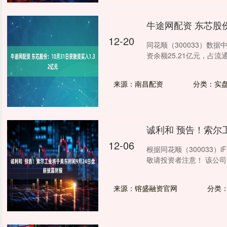
牛途网配资 东芯股份
12-20
同花顺（300033）数据
资余额25.21亿元，占流通
来源：南昌配资
分类：实
诚利和 预告！索尔
12-06
根据同花顺（300033）
敬请投资者注意！ 该公司
来源：镕盛融资官网
分类