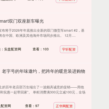
Smart双门双座新车曝光
宣布将于2026年年底推出全新的双门微型车smart #2，基
在中国、欧洲及其他海外市场同步推出。 12月....
类：实盘配资网
查看：103
宇轩配资
】老字号的年味邀约，把跨年的暖意装进购物
上的百年老店邵万生端出了一波颇具诚意的促销——用他
和实惠一起带回家”。 单柜消费满300元立减100元，全场
盘配资网
查看：97
正华网配资