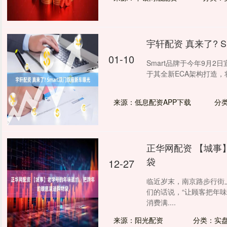
宇轩配资 真来了? 
01-10
Smart品牌于今年9月2日
于其全新ECA架构打造，将
来源：低息配资APP下载
分
正华网配资 【城事
袋
12-27
临近岁末，南京路步行街
们的话说，“让顾客把年味
消费满....
来源：阳光配资
分类：实