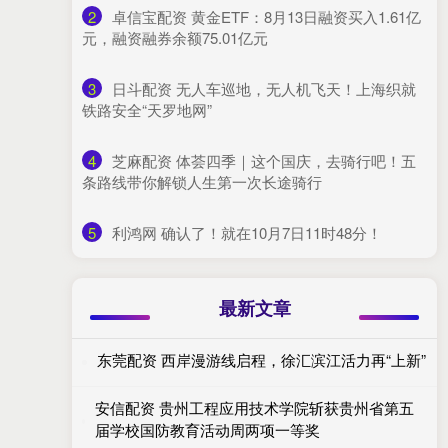
2
​卓信宝配资 黄金ETF：8月13日融资买入1.61亿
元，融资融券余额75.01亿元
3
​日斗配资 无人车巡地，无人机飞天！上海织就
铁路安全“天罗地网”
4
​芝麻配资 体荟四季｜这个国庆，去骑行吧！五
条路线带你解锁人生第一次长途骑行
5
​利鸿网 确认了！就在10月7日11时48分！
最新文章
东莞配资 西岸漫游线启程，徐汇滨江活力再“上新”
安信配资 贵州工程应用技术学院斩获贵州省第五
届学校国防教育活动周两项一等奖