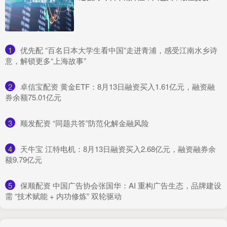
1
​优先配 “百名日本大学生看中国”走进青浦，感受江南水乡诗
意，解锁更多“上海故事”
2
​卓信宝配资 黄金ETF：8月13日融资买入1.61亿元，融资融
券余额75.01亿元
3
​顺发配资 “同题共答”防范化解金融风险
4
​天牛宝 江特电机：8月13日融资买入2.68亿元，融资融券余
额9.79亿元
5
​保顺配资 中国广告协会张国华：AI 重构广告生态，品牌建设
需 “技术赋能 + 内功修炼” 双轮驱动