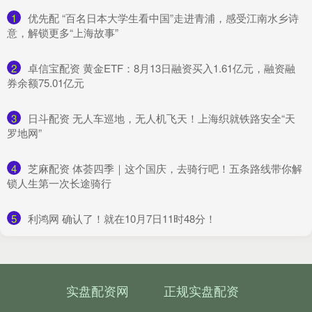
1
​优先配 “百名日本大学生看中国”走进青浦，感受江南水乡诗
意，解锁更多“上海故事”
2
​卓信宝配资 黄金ETF：8月13日融资买入1.61亿元，融资融
券余额75.01亿元
3
​日斗配资 无人车巡地，无人机飞天！上海织就铁路安全“天
罗地网”
4
​芝麻配资 体荟四季｜这个国庆，去骑行吧！五条路线带你解
锁人生第一次长途骑行
5
​利鸿网 确认了！就在10月7日11时48分！
实盘配资网
正规实盘配资