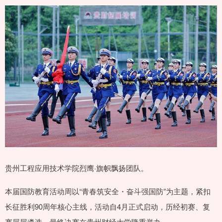
贵州工程应用技术学院烈鹰·旗帜飘扬团队。
本届国防教育活动周以“青春筑安全・奋斗强国防”为主题，紧扣
长征胜利90周年核心主线，活动自4月正式启动，历经初赛、复
赛层层遴选，最终决赛在贵州财经大学隆重举办。