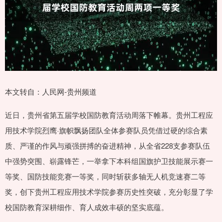
本文转自：人民网-贵州频道
近日，贵州省第五届学校国防教育活动周落下帷幕。贵州工程应
用技术学院烈鹰·旗帜飘扬团队全体参赛队员凭借过硬的综合素
质、严谨的作风与顽强拼搏的奋进精神，从全省228支参赛队伍
中强势突围、崭露锋芒，一举拿下本科组国旗护卫技能展示赛一
等奖、国防技能竞赛一等奖，同时斩获多轴无人机竞速赛二等
奖，创下贵州工程应用技术学院参赛历史性突破，充分彰显了学
校国防教育深耕细作、育人成效丰硕的坚实底蕴。