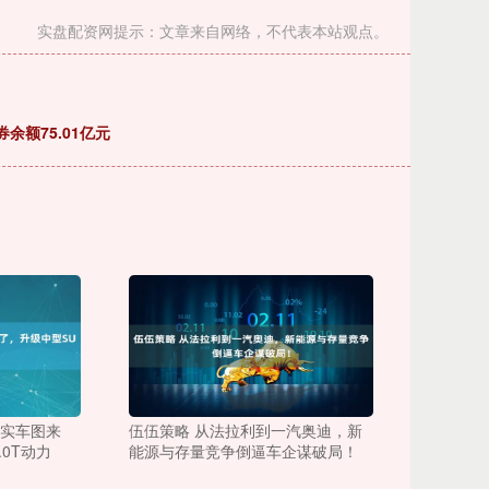
实盘配资网提示：文章来自网络，不代表本站观点。
余额75.01亿元
+实车图来
伍伍策略 从法拉利到一汽奥迪，新
.0T动力
能源与存量竞争倒逼车企谋破局！