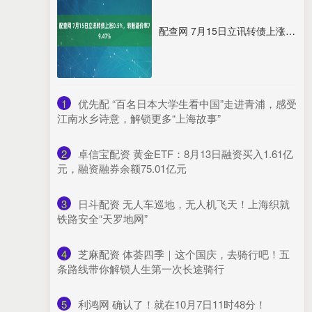
配查网 7月15日立讯转债上涨0.5%，转股溢价率79.47%
1
​优先配 “百名日本大学生看中国”走进青浦，感受
江南水乡诗意，解锁更多“上海故事”
2
​卓信宝配资 黄金ETF：8月13日融资买入1.61亿
元，融资融券余额75.01亿元
3
​日斗配资 无人车巡地，无人机飞天！上海织就
铁路安全“天罗地网”
4
​芝麻配资 体荟四季｜这个国庆，去骑行吧！五
条路线带你解锁人生第一次长途骑行
5
​利鸿网 确认了！就在10月7日11时48分！