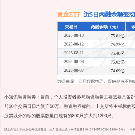
小知识融资融券：目前，个人投资者参与融资融券主要需要具备2
前20个交易日日均资产50万。融资融券标的：上交所将主板标的股
股票以外的标的股票数量由现有的800只扩大到1200只。
以上内容为本站据公开信息整理，由AI算法生成（网信算备310104345710301240019号），