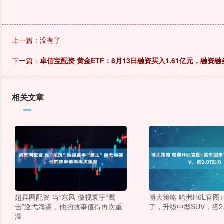
上一篇：没有了
下一篇：
卓信宝配资 黄金ETF：8月13日融资买入1.61亿元，融资融券
相关文章
超昇网配资 当“东风”傲视寰宇“鹰
博大策略 哈弗H6L官图
击”巡弋海疆，他的故事值得再次重
了，升级中型SUV，搭2
温