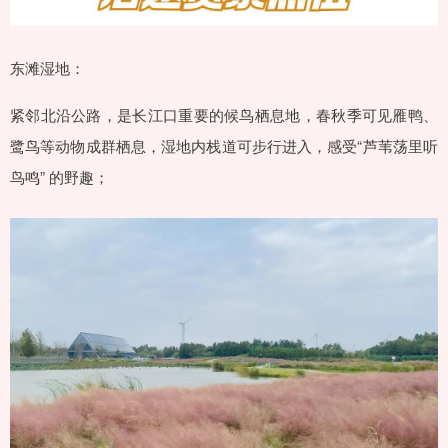
东滩湿地：
紧邻北沿公路，是长江口重要的候鸟栖息地，春秋季可见雁鸭、
鹭鸟等动物成群栖息，湿地内栈道可步行进入，感受“芦苇荡里听
鸟鸣” 的野趣；