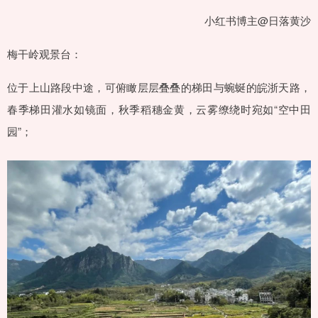
小红书博主@日落黄沙
梅干岭观景台：
位于上山路段中途，可俯瞰层层叠叠的梯田与蜿蜒的皖浙天路，
春季梯田灌水如镜面，秋季稻穗金黄，云雾缭绕时宛如“空中田
园”；