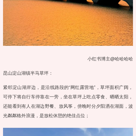
小红书博主@哈哈哈哈
昆山淀山湖镇半马草坪：
紧邻淀山湖岸边，是沿线路段的“网红露营地”，草坪面积广阔，
可停下将自行车停靠在一旁，坐在草坪上吃点零食、晒晒太阳，
还能看到有人在湖边野餐、放风筝，傍晚时分夕阳洒在湖面，波
光粼粼格外浪漫，是放松休憩的绝佳点位；