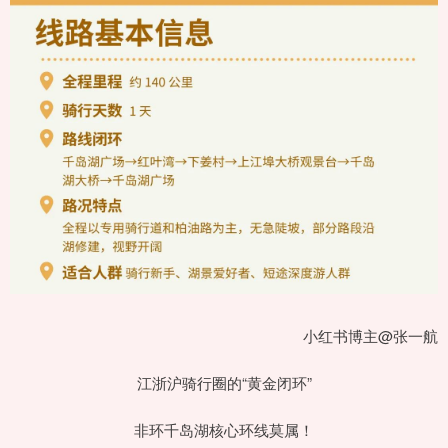
小红书博主@张一航
江浙沪骑行圈的“黄金闭环”
非环千岛湖核心环线莫属！