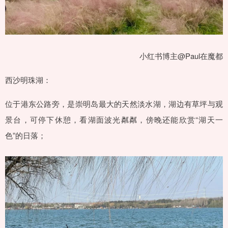
小红书博主@Paul在魔都
西沙明珠湖：
位于港东公路旁，是崇明岛最大的天然淡水湖，湖边有草坪与观
景台，可停下休憩，看湖面波光粼粼，傍晚还能欣赏“湖天一
色”的日落；