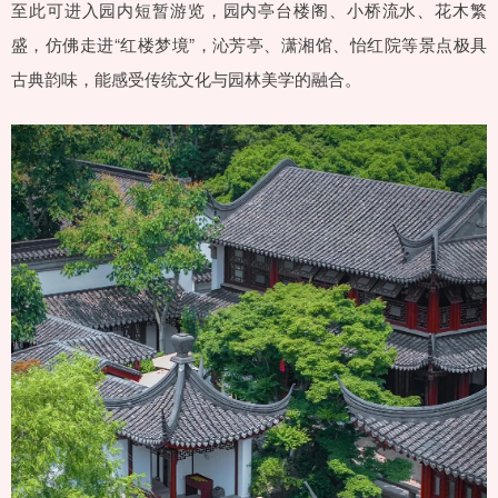
至此可进入园内短暂游览，园内亭台楼阁、小桥流水、花木繁
盛，仿佛走进“红楼梦境”，沁芳亭、潇湘馆、怡红院等景点极具
古典韵味，能感受传统文化与园林美学的融合。