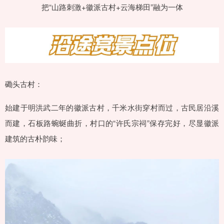
把“山路刺激+徽派古村+云海梯田”融为一体
磡头古村：
始建于明洪武二年的徽派古村，千米水街穿村而过，古民居沿溪
而建，石板路蜿蜒曲折，村口的“许氏宗祠”保存完好，尽显徽派
建筑的古朴韵味；