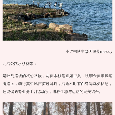
小红书博主@天很蓝melody
北沿公路水杉林带：
是环岛路线的核心路段，两侧水杉笔直如卫兵，秋季金黄璀璨铺
满路面，骑行其中风声掠过耳畔，沿途不时有白鹭等鸟类栖息，
还能偶遇专业骑手训练场景，堪称生态与运动的完美结合。