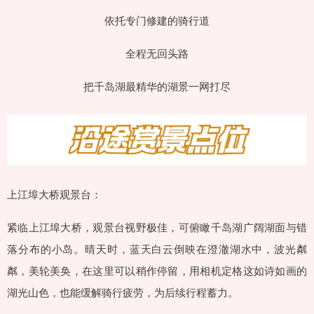
依托专门修建的骑行道
全程无回头路
把千岛湖最精华的湖景一网打尽
上江埠大桥观景台：
紧临上江埠大桥，观景台视野极佳，可俯瞰千岛湖广阔湖面与错
落分布的小岛。晴天时，蓝天白云倒映在澄澈湖水中，波光粼
粼，美轮美奂，在这里可以稍作停留，用相机定格这如诗如画的
湖光山色，也能缓解骑行疲劳，为后续行程蓄力。