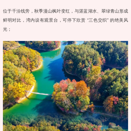
位于千汾线旁，秋季漫山枫叶变红，与湛蓝湖水、翠绿青山形成
鲜明对比，湾内设有观景台，可停下欣赏 “三色交织” 的绝美风
光；