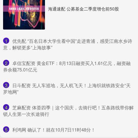
海通速配 公募基金二季度增仓前50股
1
​优先配 “百名日本大学生看中国”走进青浦，感受江南水乡诗
意，解锁更多“上海故事”
2
​卓信宝配资 黄金ETF：8月13日融资买入1.61亿元，融资融
券余额75.01亿元
3
​日斗配资 无人车巡地，无人机飞天！上海织就铁路安全“天
罗地网”
4
​芝麻配资 体荟四季｜这个国庆，去骑行吧！五条路线带你解
锁人生第一次长途骑行
5
​利鸿网 确认了！就在10月7日11时48分！