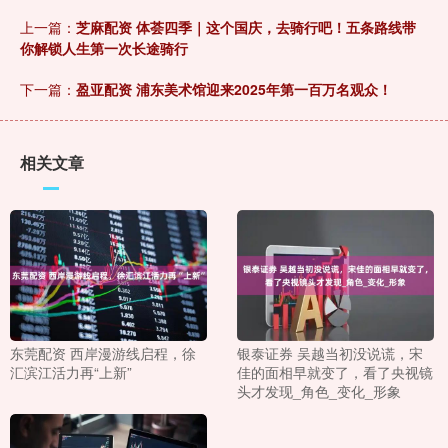
上一篇：
芝麻配资 体荟四季｜这个国庆，去骑行吧！五条路线带
你解锁人生第一次长途骑行
下一篇：
盈亚配资 浦东美术馆迎来2025年第一百万名观众！
相关文章
东莞配资 西岸漫游线启程，徐
银泰证券 吴越当初没说谎，宋
汇滨江活力再“上新”
佳的面相早就变了，看了央视镜
头才发现_角色_变化_形象