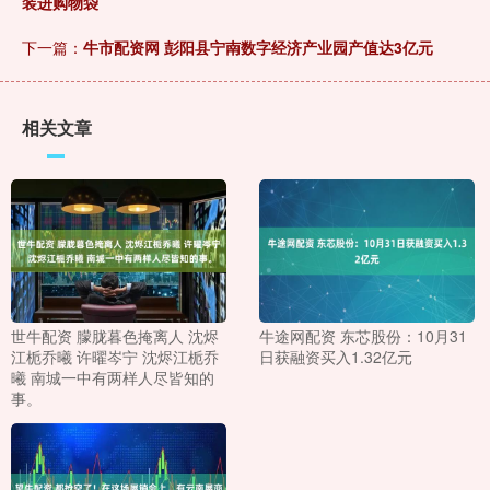
装进购物袋
下一篇：
牛市配资网 彭阳县宁南数字经济产业园产值达3亿元
相关文章
世牛配资 朦胧暮色掩离人 沈烬
牛途网配资 东芯股份：10月31
江栀乔曦 许曜岑宁 沈烬江栀乔
日获融资买入1.32亿元
曦 南城一中有两样人尽皆知的
事。