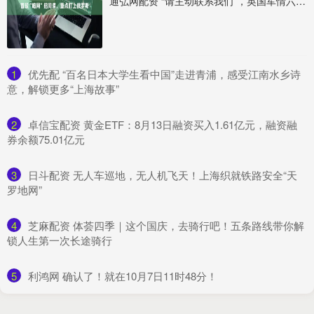
通弘网配资 “请主动联系我们”，英国军情六处首设“暗网”招间谍，重点盯上俄罗斯
1
​优先配 “百名日本大学生看中国”走进青浦，感受江南水乡诗
意，解锁更多“上海故事”
2
​卓信宝配资 黄金ETF：8月13日融资买入1.61亿元，融资融
券余额75.01亿元
3
​日斗配资 无人车巡地，无人机飞天！上海织就铁路安全“天
罗地网”
4
​芝麻配资 体荟四季｜这个国庆，去骑行吧！五条路线带你解
锁人生第一次长途骑行
5
​利鸿网 确认了！就在10月7日11时48分！