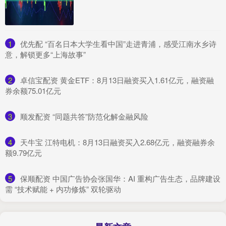
1
​优先配 “百名日本大学生看中国”走进青浦，感受江南水乡诗
意，解锁更多“上海故事”
2
​卓信宝配资 黄金ETF：8月13日融资买入1.61亿元，融资融
券余额75.01亿元
3
​顺发配资 “同题共答”防范化解金融风险
4
​天牛宝 江特电机：8月13日融资买入2.68亿元，融资融券余
额9.79亿元
5
​保顺配资 中国广告协会张国华：AI 重构广告生态，品牌建设
需 “技术赋能 + 内功修炼” 双轮驱动