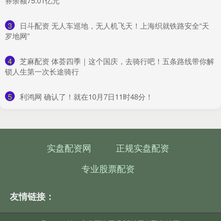
券余额75.01亿元
3
​日斗配资 无人车巡地，无人机飞天！上海织就铁路安全“天
罗地网”
4
​芝麻配资 体荟四季｜这个国庆，去骑行吧！五条路线带你解
锁人生第一次长途骑行
5
​利鸿网 确认了！就在10月7日11时48分！
实盘配资网
正规实盘配资
专业股票配资
友情链接：