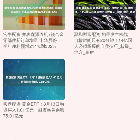
宏牛配资 并表鑫源农机+镁合金
聚和财富配资 如果发生核战，
零部件新订单增量 丰华股份上
自救时间只有20分钟！14亿国
半年净利预增214%到332%
人必须掌握的自救技巧_核爆_
地方_辐射
实盘配资 黄金ETF：8月13日融
资买入1.61亿元，融资融券余额
75.01亿元