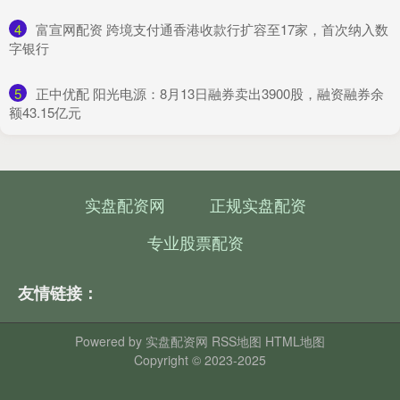
4
​富宣网配资 跨境支付通香港收款行扩容至17家，首次纳入数
字银行
5
​正中优配 阳光电源：8月13日融券卖出3900股，融资融券余
额43.15亿元
实盘配资网
正规实盘配资
专业股票配资
友情链接：
Powered by
实盘配资网
RSS地图
HTML地图
Copyright
© 2023-2025