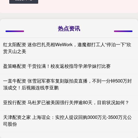
热点资讯
红太阳配资 迷你巴扎亮相WeWork，邀魔都打工人“停泊一下”欣
赏天山之美
盈策略配资 干货拉满！校友返校指导学弟学妹打比赛
一直牛配资 张雪冠军赛车复刻版拍卖直播，不到一分钟500万封
顶成交！后视频连线李亚鹏
亚投行配资 马杜罗已被美国强行关押逾80天，目前状况如何？
天津配资之家 上海谊众：实控人提议回购3000万元-3500万元公
司股份