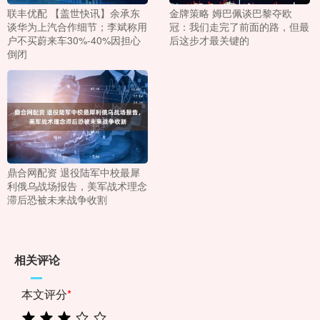
联丰优配 【盖世快讯】余承东
金牌策略 姆巴佩谈巴黎夺欧
谈华为上汽合作细节；李斌称用
冠：我们走完了前面的路，但最
户不买蔚来车30%-40%因担心
后这步才最关键的
倒闭
鼎合网配资 退役陆军中校最犀
利俄乌战场报告，美军战术理念
滞后恐被未来战争收割
相关评论
本文评分
*