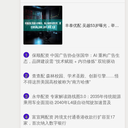
丰泰优配 吴越53岁曝光，举止疯癫马路狂奔，遭白眼没网上漂亮_凌玲_束缚_生活
1
​保顺配资 中国广告协会张国华：AI 重构广告生
态，品牌建设需 “技术赋能 + 内功修炼” 双轮驱动
2
​查查配 森林校园、学术圣殿、创新引擎……怪
不得这所美国高校被称为“南方哈佛”
3
​永华配资 ​专家解读路线图3.0：2035年传统能源
乘用车全面混动 2040年L4级自动驾驶加速普及​
4
​富宣网配资 跨境支付通香港收款行扩容至17
家，首次纳入数字银行