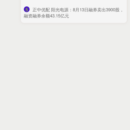
5
​正中优配 阳光电源：8月13日融券卖出3900股，
融资融券余额43.15亿元