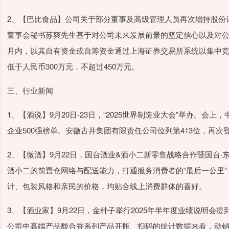
2、【巴比食品】公司关于部分董事及高级管理人员再次增持股份
董事会秘书苏爽先生基于对公司未来发展前景的坚定信心以及对公
月内，以其自有资金或自筹资金通过上海证券交易所系统以集中竞
低于人民币300万元，不超过450万元。
三、行业新闻
1、【酒说】9月20日-23日，“2025世界制造业大会”举办。会
企业500强榜单。安徽古井集团有限责任公司位列第413位，再次登榜
2、【微酒】9月22日，国台酒业&酒小二新零售战略合作暨国台
酒小二的前置仓网络与配送能力，打通服务消费者的“最后一公里”
计、包装风格和亲民的价格，均贴合线上消费群体的喜好。
3、【酒业家】9月22日，金种子举行2025年半年度业绩说明
公司中高端产品馥合香系列产品开瓶、扫码的统计数据来看，动