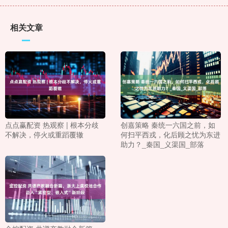
相关文章
点点赢配资 热观察 | 根本分歧
创嘉策略 秦统一六国之前，如
不解决，停火或重蹈覆辙
何扫平西戎，化后顾之忧为东进
助力？_秦国_义渠国_部落