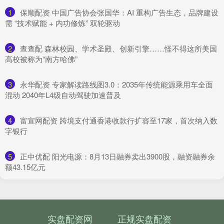
1
​保顺配资 中国广告协会张国华：AI 重构广告生态，品牌建设
需 “技术赋能 + 内功修炼” 双轮驱动
2
​查查配 森林校园、学术圣殿、创新引擎……怪不得这所美国
高校被称为“南方哈佛”
3
​永华配资 ​专家解读路线图3.0：2035年传统能源乘用车全面
混动 2040年L4级自动驾驶加速普及​
4
​富宣网配资 跨境支付通香港收款行扩容至17家，首次纳入数
字银行
5
​正中优配 阳光电源：8月13日融券卖出3900股，融资融券余
额43.15亿元
实盘配资网
正规实盘配资