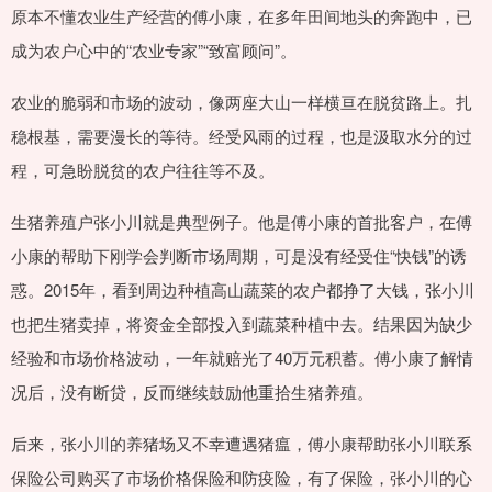
原本不懂农业生产经营的傅小康，在多年田间地头的奔跑中，已
成为农户心中的“农业专家”“致富顾问”。
农业的脆弱和市场的波动，像两座大山一样横亘在脱贫路上。扎
稳根基，需要漫长的等待。经受风雨的过程，也是汲取水分的过
程，可急盼脱贫的农户往往等不及。
生猪养殖户张小川就是典型例子。他是傅小康的首批客户，在傅
小康的帮助下刚学会判断市场周期，可是没有经受住“快钱”的诱
惑。2015年，看到周边种植高山蔬菜的农户都挣了大钱，张小川
也把生猪卖掉，将资金全部投入到蔬菜种植中去。结果因为缺少
经验和市场价格波动，一年就赔光了40万元积蓄。傅小康了解情
况后，没有断贷，反而继续鼓励他重拾生猪养殖。
后来，张小川的养猪场又不幸遭遇猪瘟，傅小康帮助张小川联系
保险公司购买了市场价格保险和防疫险，有了保险，张小川的心