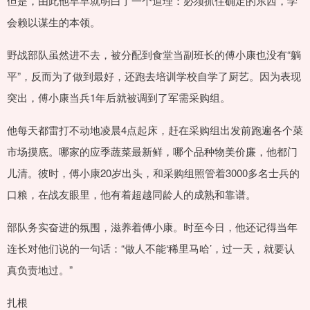
但是，由此他早早就明白了一个道理：必须抓住确定的东西，学
会赖以谋生的本领。
野战部队虽然进不去，被分配到食堂当副班长的傅小康也没有“躺
平”，反而为了做到最好，还跑去培训学校自学了厨艺。因为表现
突出，傅小康当兵1年后就被调到了军需采购组。
他每天都雷打不动地凌晨4点起床，赶在采购组出发前跑遍各个菜
市场摸底。哪家的应季蔬菜最新鲜，哪个品种物美价廉，他都门
儿清。彼时，傅小康20岁出头，和采购组照管着3000多名士兵的
口粮，在战友眼里，他有着超越同龄人的成熟和靠谱。
部队务实奋进的氛围，滋养着傅小康。时至今日，他还记得当年
连长对他们说的一句话：“做人不能‘稀里马哈’，过一天，就要认
真负责地过。”
扎根