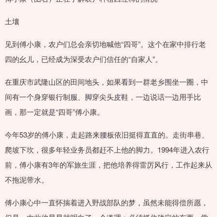
土壤
见到傅小康，农户们总会亲切地喊他“四哥”。这个在家中排行老
四的幺儿，已经成为深受农户们信任的“自家人”。
在重庆市武隆山区的田间地头，如果看到一群老乡围坐一圈，中
间有一个身穿银行制服、脚穿尖头皮鞋，一边说话一边用手比
画，那一定就是“四哥”傅小康。
今年53岁的傅小康，走起路来腰板依旧挺得直直的。走街串巷、
爬坡下坎，很多年轻业务员都赶不上他的脚力。1994年进入农行
前，傅小康有3年的军旅生涯，把他培养得雷厉风行，工作起来从
不拖泥带水。
傅小康心中一直怀揣着进入野战部队的梦，虽然未能得偿所愿，