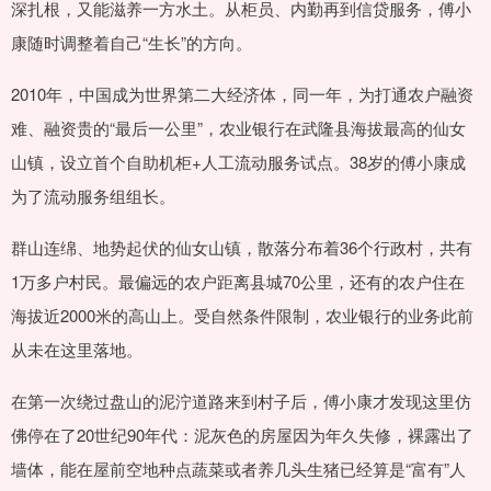
深扎根，又能滋养一方水土。从柜员、内勤再到信贷服务，傅小
康随时调整着自己“生长”的方向。
2010年，中国成为世界第二大经济体，同一年，为打通农户融资
难、融资贵的“最后一公里”，农业银行在武隆县海拔最高的仙女
山镇，设立首个自助机柜+人工流动服务试点。38岁的傅小康成
为了流动服务组组长。
群山连绵、地势起伏的仙女山镇，散落分布着36个行政村，共有
1万多户村民。最偏远的农户距离县城70公里，还有的农户住在
海拔近2000米的高山上。受自然条件限制，农业银行的业务此前
从未在这里落地。
在第一次绕过盘山的泥泞道路来到村子后，傅小康才发现这里仿
佛停在了20世纪90年代：泥灰色的房屋因为年久失修，裸露出了
墙体，能在屋前空地种点蔬菜或者养几头生猪已经算是“富有”人