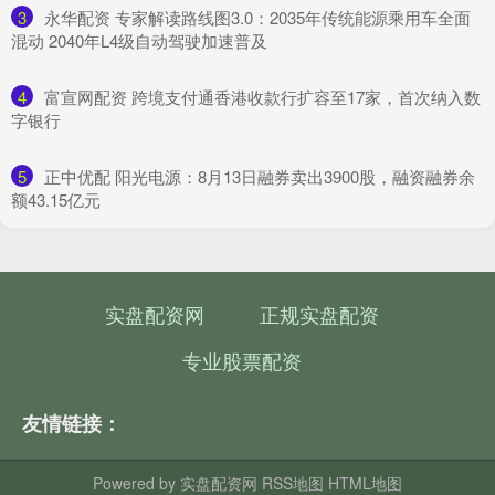
3
​永华配资 ​专家解读路线图3.0：2035年传统能源乘用车全面
混动 2040年L4级自动驾驶加速普及​
4
​富宣网配资 跨境支付通香港收款行扩容至17家，首次纳入数
字银行
5
​正中优配 阳光电源：8月13日融券卖出3900股，融资融券余
额43.15亿元
实盘配资网
正规实盘配资
专业股票配资
友情链接：
Powered by
实盘配资网
RSS地图
HTML地图