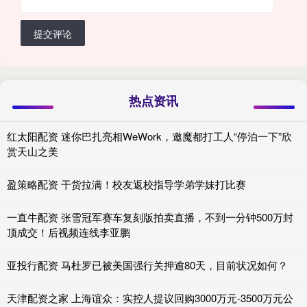
提交评论
热点资讯
红太阳配资 迷你巴扎亮相WeWork，邀魔都打工人“停泊一下”欣
赏天山之美
盈策略配资 干货拉满！校友返校指导学弟学妹打比赛
一直牛配资 张雪冠军赛车复刻版拍卖直播，不到一分钟500万封
顶成交！后视频连线李亚鹏
亚投行配资 马杜罗已被美国强行关押逾80天，目前状况如何？
天津配资之家 上海谊众：实控人提议回购3000万元-3500万元公