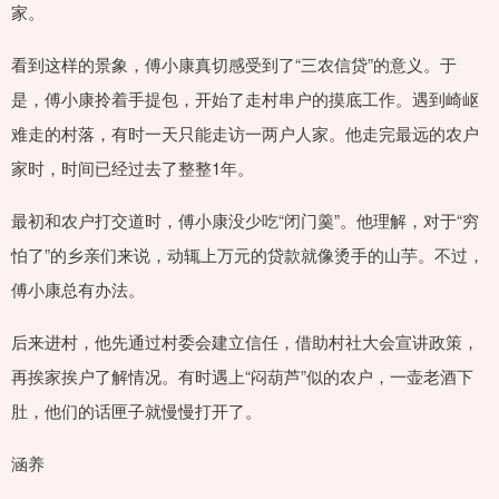
家。
看到这样的景象，傅小康真切感受到了“三农信贷”的意义。于
是，傅小康拎着手提包，开始了走村串户的摸底工作。遇到崎岖
难走的村落，有时一天只能走访一两户人家。他走完最远的农户
家时，时间已经过去了整整1年。
最初和农户打交道时，傅小康没少吃“闭门羹”。他理解，对于“穷
怕了”的乡亲们来说，动辄上万元的贷款就像烫手的山芋。不过，
傅小康总有办法。
后来进村，他先通过村委会建立信任，借助村社大会宣讲政策，
再挨家挨户了解情况。有时遇上“闷葫芦”似的农户，一壶老酒下
肚，他们的话匣子就慢慢打开了。
涵养