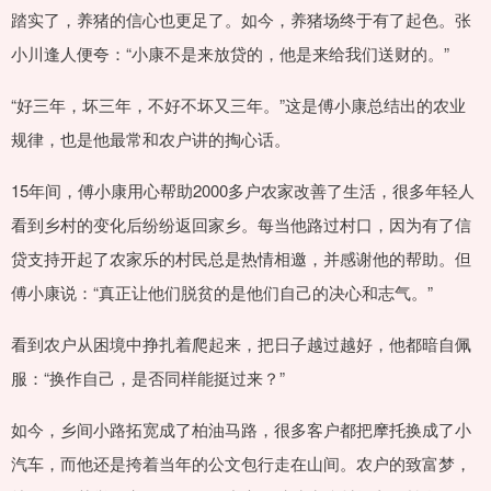
踏实了，养猪的信心也更足了。如今，养猪场终于有了起色。张
小川逢人便夸：“小康不是来放贷的，他是来给我们送财的。”
“好三年，坏三年，不好不坏又三年。”这是傅小康总结出的农业
规律，也是他最常和农户讲的掏心话。
15年间，傅小康用心帮助2000多户农家改善了生活，很多年轻人
看到乡村的变化后纷纷返回家乡。每当他路过村口，因为有了信
贷支持开起了农家乐的村民总是热情相邀，并感谢他的帮助。但
傅小康说：“真正让他们脱贫的是他们自己的决心和志气。”
看到农户从困境中挣扎着爬起来，把日子越过越好，他都暗自佩
服：“换作自己，是否同样能挺过来？”
如今，乡间小路拓宽成了柏油马路，很多客户都把摩托换成了小
汽车，而他还是挎着当年的公文包行走在山间。农户的致富梦，