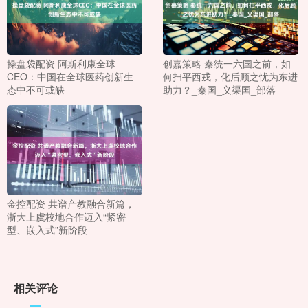
操盘袋配资 阿斯利康全球
创嘉策略 秦统一六国之前，如
CEO：中国在全球医药创新生
何扫平西戎，化后顾之忧为东进
态中不可或缺
助力？_秦国_义渠国_部落
金控配资 共谱产教融合新篇，
浙大上虞校地合作迈入“紧密
型、嵌入式”新阶段
相关评论