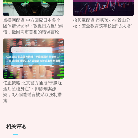
点搭网配资 中方回应日本多个
拾贝赢配资 市实验小学景山分
团体请求访华：敦促日方反思纠
校：安全教育筑牢校园“防火墙”
错，撤回高市首相的错误言论
亿正策略 北京警方通报“于朦胧
酒后坠楼身亡”：排除刑案嫌
疑，3人编造谣言被采取强制措
施
相关评论