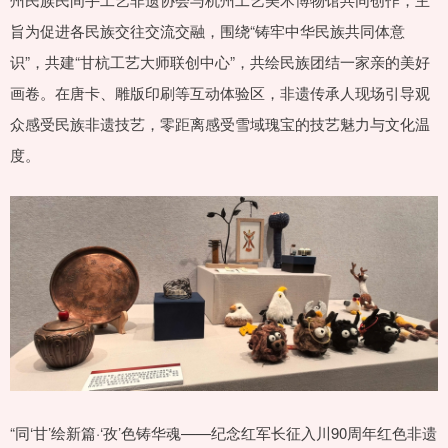
旨为促进各民族交往交流交融，围绕“铸牢中华民族共同体意
识”，共建“甘杭工艺大师联创中心”，共绘民族团结一家亲的美好
画卷。在唐卡、雕版印刷等互动体验区，非遗传承人现场引导观
众感受民族非遗技艺，零距离感受雪域瑰宝的技艺魅力与文化温
度。
“同‘甘’绘新篇·‘孜’色铸华魂——纪念红军长征入川90周年红色非遗