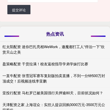
提交评论
热点资讯
红太阳配资 迷你巴扎亮相WeWork，邀魔都打工人“停泊一下”欣
赏天山之美
盈策略配资 干货拉满！校友返校指导学弟学妹打比赛
一直牛配资 张雪冠军赛车复刻版拍卖直播，不到一分钟500万封
顶成交！后视频连线李亚鹏
亚投行配资 马杜罗已被美国强行关押逾80天，目前状况如何？
天津配资之家 上海谊众：实控人提议回购3000万元-3500万元公
司股份