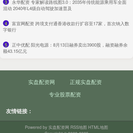
3
​永华配资 ​专家解读路线图3.0：2035年传统能源乘用车全面
混动 2040年L4级自动驾驶加速普及​
4
​富宣网配资 跨境支付通香港收款行扩容至17家，首次纳入数
字银行
5
​正中优配 阳光电源：8月13日融券卖出3900股，融资融券余
额43.15亿元
实盘配资网
正规实盘配资
专业股票配资
友情链接：
Powered by
实盘配资网
RSS地图
HTML地图