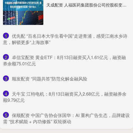
天成配资 人福医药集团股份公司控股权变更, 招商生命科技等四方结成一致行动人
1
​优先配 “百名日本大学生看中国”走进青浦，感受江南水乡诗
意，解锁更多“上海故事”
2
​卓信宝配资 黄金ETF：8月13日融资买入1.61亿元，融资融
券余额75.01亿元
3
​顺发配资 “同题共答”防范化解金融风险
4
​天牛宝 江特电机：8月13日融资买入2.68亿元，融资融券余
额9.79亿元
5
​保顺配资 中国广告协会张国华：AI 重构广告生态，品牌建设
需 “技术赋能 + 内功修炼” 双轮驱动