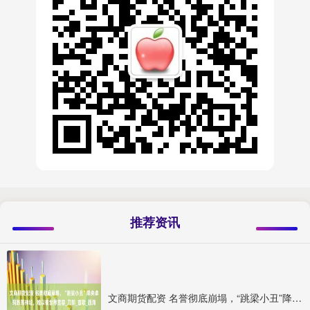
推荐资讯
文商期货配资 名誉彻底崩塌，“跳梁小丑”降央卓玛跌落神坛，难以被世界宽容_刀郎_首歌_西海