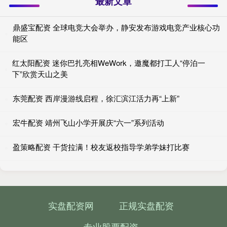
最新文章
鼎盛宝配资 全球电竞大会举办，静安发布游戏电竞产业核心功
能区
红太阳配资 迷你巴扎亮相WeWork，邀魔都打工人“停泊一
下”欣赏天山之美
东莞配资 西岸漫游线启程，徐汇滨江活力再“上新”
宏牛配资 靖州飞山小学开展庆“六一”系列活动
盈策略配资 干货拉满！校友返校指导学弟学妹打比赛
实盘配资网
正规实盘配资
专业股票配资