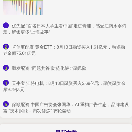
1
​优先配 “百名日本大学生看中国”走进青浦，感受江南水乡诗
意，解锁更多“上海故事”
2
​卓信宝配资 黄金ETF：8月13日融资买入1.61亿元，融资融
券余额75.01亿元
3
​顺发配资 “同题共答”防范化解金融风险
4
​天牛宝 江特电机：8月13日融资买入2.68亿元，融资融券余
额9.79亿元
5
​保顺配资 中国广告协会张国华：AI 重构广告生态，品牌建设
需 “技术赋能 + 内功修炼” 双轮驱动