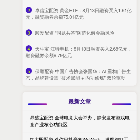
2
​卓信宝配资 黄金ETF：8月13日融资买入1.61亿
元，融资融券余额75.01亿元
3
​顺发配资 “同题共答”防范化解金融风险
4
​天牛宝 江特电机：8月13日融资买入2.68亿元，
融资融券余额9.79亿元
5
​保顺配资 中国广告协会张国华：AI 重构广告生
态，品牌建设需 “技术赋能 + 内功修炼” 双轮驱动
最新文章
鼎盛宝配资 全球电竞大会举办，静安发布游戏电
竞产业核心功能区
红太阳配资 迷你巴扎亮相WeWork，邀魔都打工