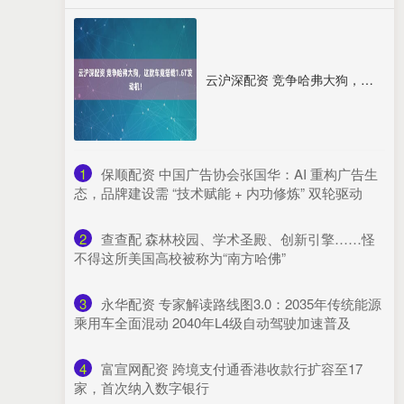
云沪深配资 竞争哈弗大狗，这款车竟搭载1.6T发动机！
1
​保顺配资 中国广告协会张国华：AI 重构广告生
态，品牌建设需 “技术赋能 + 内功修炼” 双轮驱动
2
​查查配 森林校园、学术圣殿、创新引擎……怪
不得这所美国高校被称为“南方哈佛”
3
​永华配资 ​专家解读路线图3.0：2035年传统能源
乘用车全面混动 2040年L4级自动驾驶加速普及​
4
​富宣网配资 跨境支付通香港收款行扩容至17
家，首次纳入数字银行