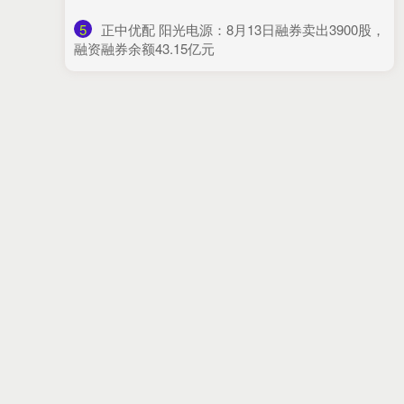
5
​正中优配 阳光电源：8月13日融券卖出3900股，
融资融券余额43.15亿元