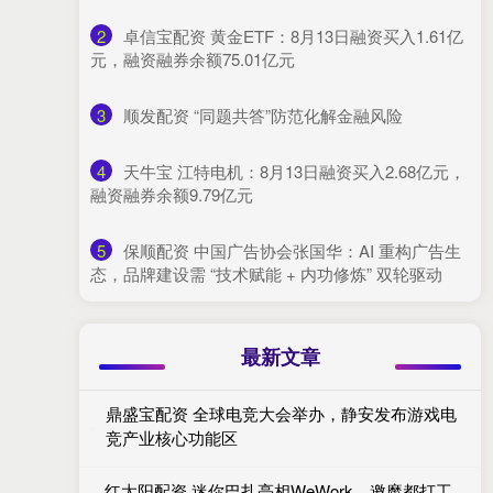
2
​卓信宝配资 黄金ETF：8月13日融资买入1.61亿
元，融资融券余额75.01亿元
3
​顺发配资 “同题共答”防范化解金融风险
4
​天牛宝 江特电机：8月13日融资买入2.68亿元，
融资融券余额9.79亿元
5
​保顺配资 中国广告协会张国华：AI 重构广告生
态，品牌建设需 “技术赋能 + 内功修炼” 双轮驱动
最新文章
鼎盛宝配资 全球电竞大会举办，静安发布游戏电
竞产业核心功能区
红太阳配资 迷你巴扎亮相WeWork，邀魔都打工