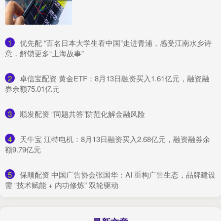
1
​优先配 “百名日本大学生看中国”走进青浦，感受江南水乡诗
意，解锁更多“上海故事”
2
​卓信宝配资 黄金ETF：8月13日融资买入1.61亿元，融资融
券余额75.01亿元
3
​顺发配资 “同题共答”防范化解金融风险
4
​天牛宝 江特电机：8月13日融资买入2.68亿元，融资融券余
额9.79亿元
5
​保顺配资 中国广告协会张国华：AI 重构广告生态，品牌建设
需 “技术赋能 + 内功修炼” 双轮驱动