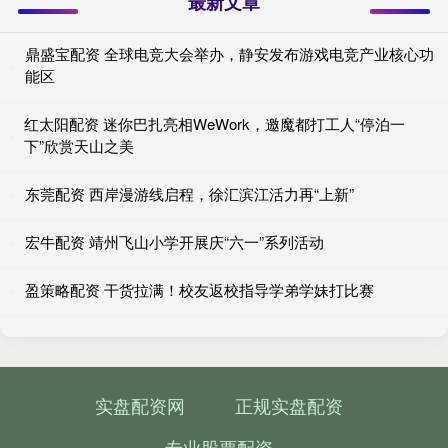
最新文章
鼎盛宝配资 全球电竞大会举办，静安发布游戏电竞产业核心功
能区
红太阳配资 迷你巴扎亮相WeWork，邀魔都打工人“停泊一
下”欣赏天山之美
东莞配资 西岸漫游线启程，徐汇滨江活力再“上新”
宏牛配资 靖州飞山小学开展庆“六一”系列活动
盈策略配资 干货拉满！校友返校指导学弟学妹打比赛
实盘配资网
正规实盘配资
专业股票配资