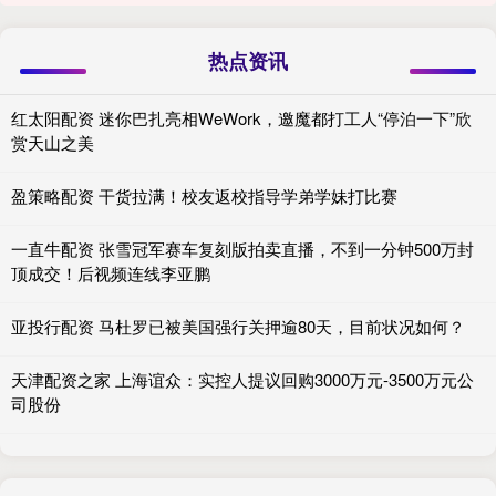
热点资讯
红太阳配资 迷你巴扎亮相WeWork，邀魔都打工人“停泊一下”欣
赏天山之美
盈策略配资 干货拉满！校友返校指导学弟学妹打比赛
一直牛配资 张雪冠军赛车复刻版拍卖直播，不到一分钟500万封
顶成交！后视频连线李亚鹏
亚投行配资 马杜罗已被美国强行关押逾80天，目前状况如何？
天津配资之家 上海谊众：实控人提议回购3000万元-3500万元公
司股份