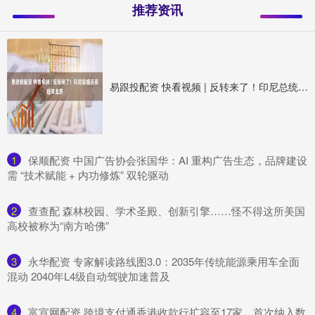
推荐资讯
易跟投配资 快看视频 | 反转来了！印尼总统连夜赶来北京
1
​保顺配资 中国广告协会张国华：AI 重构广告生态，品牌建设
需 “技术赋能 + 内功修炼” 双轮驱动
2
​查查配 森林校园、学术圣殿、创新引擎……怪不得这所美国
高校被称为“南方哈佛”
3
​永华配资 ​专家解读路线图3.0：2035年传统能源乘用车全面
混动 2040年L4级自动驾驶加速普及​
4
​富宣网配资 跨境支付通香港收款行扩容至17家，首次纳入数