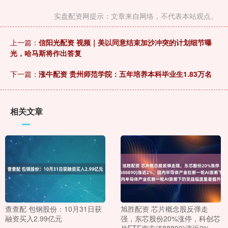
实盘配资网提示：文章来自网络，不代表本站观点。
上一篇：
信阳光配资 视频｜美以同意结束加沙冲突的计划细节曝
光，哈马斯将作出答复
下一篇：
涨牛配资 贵州师范学院：五年培养本科毕业生1.83万名
相关文章
查查配 包钢股份：10月31日获
旭胜配资 芯片概念股反弹走
融资买入2.99亿元
强，东芯股份20%涨停，科创芯
片ETF南方(588890)涨近2%，