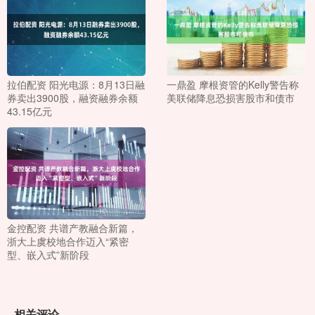
拉伯配资 阳光电源：8月13日融
一鼎盈 摩根资管的Kelly警告称
券卖出3900股，融资融券余额
美联储降息恐损害股市和债市
43.15亿元
金控配资 共谱产教融合新篇，
浙大上虞校地合作迈入“紧密
型、嵌入式”新阶段
相关评论