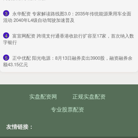
3
​永华配资 ​专家解读路线图3.0：2035年传统能源乘用车全面
混动 2040年L4级自动驾驶加速普及​
4
​富宣网配资 跨境支付通香港收款行扩容至17家，首次纳入数
字银行
5
​正中优配 阳光电源：8月13日融券卖出3900股，融资融券余
额43.15亿元
实盘配资网
正规实盘配资
专业股票配资
友情链接：