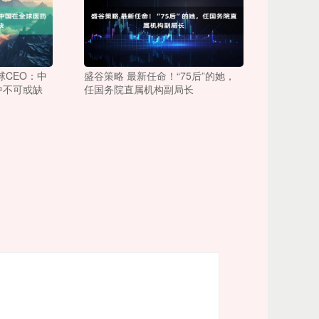
球CEO：中
盛谷策略 最新任命！“75后”的她，
中不可或缺
任国务院直属机构副局长