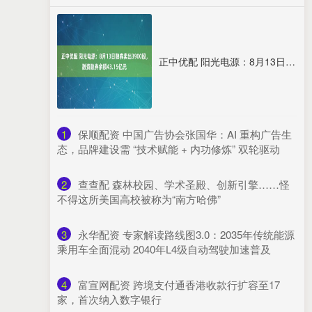
正中优配 阳光电源：8月13日融券卖出3900股，融资融券余额43.15亿元
1
​保顺配资 中国广告协会张国华：AI 重构广告生
态，品牌建设需 “技术赋能 + 内功修炼” 双轮驱动
2
​查查配 森林校园、学术圣殿、创新引擎……怪
不得这所美国高校被称为“南方哈佛”
3
​永华配资 ​专家解读路线图3.0：2035年传统能源
乘用车全面混动 2040年L4级自动驾驶加速普及​
4
​富宣网配资 跨境支付通香港收款行扩容至17
家，首次纳入数字银行