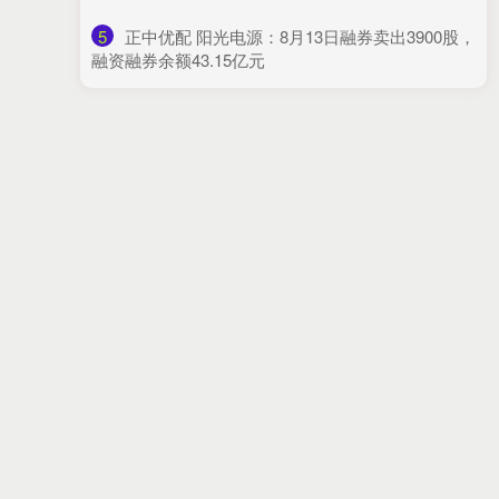
5
​正中优配 阳光电源：8月13日融券卖出3900股，
融资融券余额43.15亿元