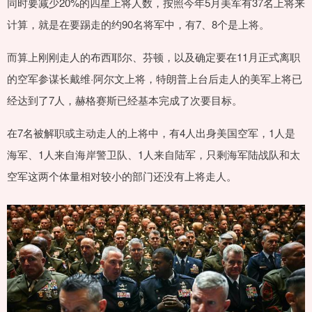
同时要减少20%的四星上将人数，按照今年5月美军有37名上将来
计算，就是在要踢走的约90名将军中，有7、8个是上将。
而算上刚刚走人的布西耶尔、芬顿，以及确定要在11月正式离职
的空军参谋长戴维·阿尔文上将，特朗普上台后走人的美军上将已
经达到了7人，赫格赛斯已经基本完成了次要目标。
在7名被解职或主动走人的上将中，有4人出身美国空军，1人是
海军、1人来自海岸警卫队、1人来自陆军，只剩海军陆战队和太
空军这两个体量相对较小的部门还没有上将走人。