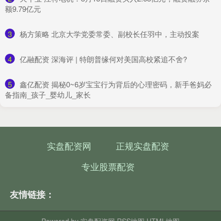
额9.79亿元
3
​杨方策略 北京大学党委常委、副校长任羽中，主动投案
4
​亿融配资 深海评 | 特朗普缘何对美国高校紧追不舍?
5
​鑫亿配资 揭秘0~6岁宝宝行为背后的心理密码，新手爸妈必
备指南_孩子_婴幼儿_家长
实盘配资网
正规实盘配资
专业股票配资
友情链接：
Powered by
实盘配资网
RSS地图
HTML地图