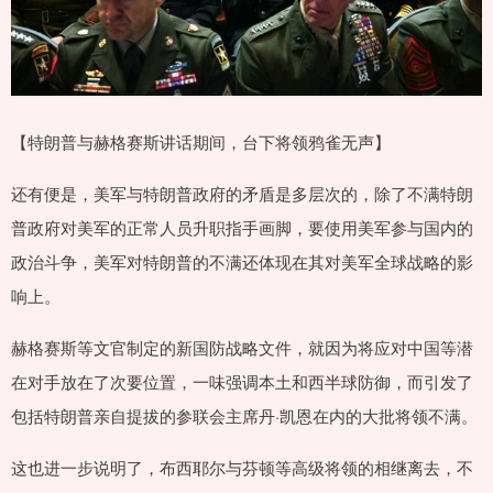
【特朗普与赫格赛斯讲话期间，台下将领鸦雀无声】
还有便是，美军与特朗普政府的矛盾是多层次的，除了不满特朗
普政府对美军的正常人员升职指手画脚，要使用美军参与国内的
政治斗争，美军对特朗普的不满还体现在其对美军全球战略的影
响上。
赫格赛斯等文官制定的新国防战略文件，就因为将应对中国等潜
在对手放在了次要位置，一味强调本土和西半球防御，而引发了
包括特朗普亲自提拔的参联会主席丹·凯恩在内的大批将领不满。
这也进一步说明了，布西耶尔与芬顿等高级将领的相继离去，不