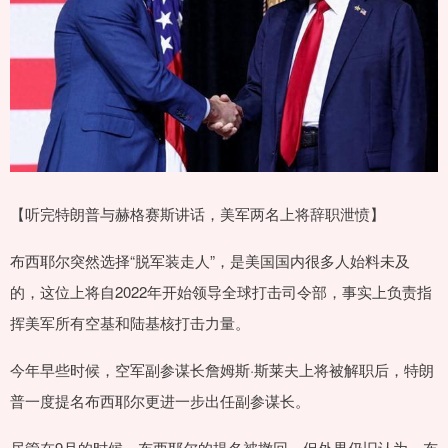
【听完特朗普与赫格赛斯讲话，美军两名上将辞职泄愤】
布西耶尔突然选择“脱军装走人”，是美国国内很多人始料未及
的，这位上将自2022年开始领导全球打击司令部，事实上负责指
挥美军所有空基和陆基核打击力量。
今年早些时候，空军副参谋长詹姆斯·斯莱夫上将被解职后，特朗
普一度提名布西耶尔更进一步出任副参谋长。
尽管在9月的时候，布西耶尔的提名被撤回，但外界仍旧认为，布