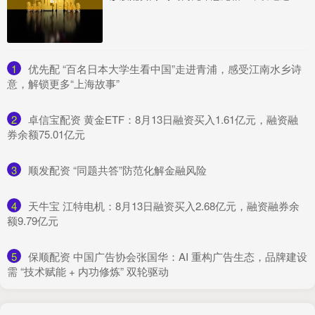
1
​优先配 “百名日本大学生看中国”走进青浦，感受江南水乡诗
意，解锁更多“上海故事”
2
​卓信宝配资 黄金ETF：8月13日融资买入1.61亿元，融资融
券余额75.01亿元
3
​顺发配资 “同题共答”防范化解金融风险
4
​天牛宝 江特电机：8月13日融资买入2.68亿元，融资融券余
额9.79亿元
5
​保顺配资 中国广告协会张国华：AI 重构广告生态，品牌建设
需 “技术赋能 + 内功修炼” 双轮驱动