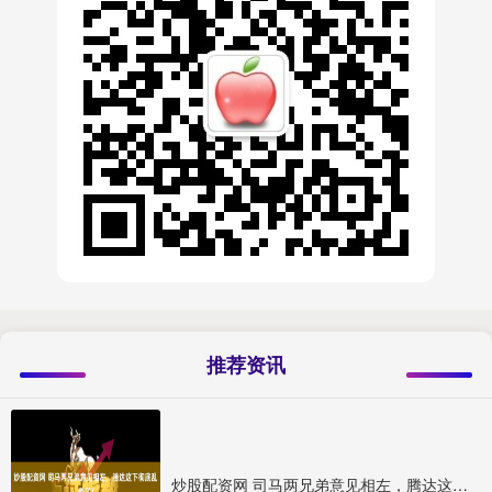
推荐资讯
炒股配资网 司马两兄弟意见相左，腾达这下彻底乱套了！